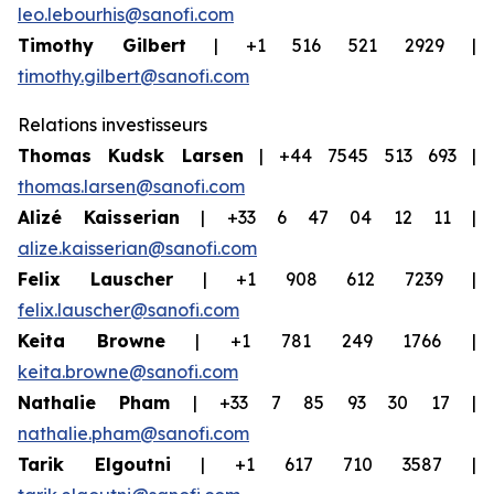
leo.lebourhis@sanofi.com
Timothy Gilbert
| +1 516 521 2929 |
timothy.gilbert@sanofi.com
Relations investisseurs
Thomas Kudsk Larsen
| +44 7545 513 693 |
thomas.larsen@sanofi.com
Alizé Kaisserian
| +33 6 47 04 12 11 |
alize.kaisserian@sanofi.com
Felix Lauscher
| +1 908 612 7239 |
felix.lauscher@sanofi.com
Keita Browne
| +1 781 249 1766 |
keita.browne@sanofi.com
Nathalie Pham
| +33 7 85 93 30 17 |
nathalie.pham@sanofi.com
Tarik Elgoutni
| +1 617 710 3587 |